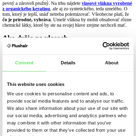
pevný a zároveň pružný. Na trhu nájdete
vlasové vlákna vyrobené
z organického keratínu
, ale aj zo syntetického, teda umelého. O
tom, ktorý je lepší, snáď netreba polemizovať. Všeobecne platí, že
čo je prírodné, vyhráva
. Umelé vlákna by mohli obsahovať rôzne
chemické látky, ktoré by ste na svojej hlave zrejme nechceli mať.
Ako držia na vlasoch
Celá veda spočíva v
statickej elektrine
. Určite ste aspoň raz
zažili elektrizujúce vlasy, čo asi nebolo príjemné. V tomto prípade
sa však nemusíte obávať.
Statická elektrina vo vlasových
Consent
Details
About
vláknach nespôsobuje diskomfort.
Je ale potrebná na to, aby
držali na svojom mieste. Keď si ich aplikujete na rednúce miesta,
naviažu sa na vlasy. Ak by sme sa opäť pozreli do mikroskopu,
videli by sme vlasové vlákna prichytené na vlas štýlom
This website uses cookies
pripomínajúcim ihličie na vetvičke. Tým sa vlasy opticky zahustia, a
We use cookies to personalise content and ads, to
to diskrétne, pretože
vlákna sú od prirodzených vlasov na
nerozoznanie
. Fungujú dokonca aj na jemných vlasoch.
provide social media features and to analyse our traffic.
Samozrejme, treba si zvoliť správnu farbu.
We also share information about your use of our site with
our social media, advertising and analytics partners who
Vlasové vlákna, ktoré búrajú mýty
may combine it with other information that you’ve
provided to them or that they’ve collected from your use
Možno ste sa aj vy stretli s rôznymi názormi na vlasové vlákna. Či