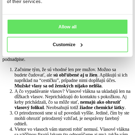
už ste o nich čítali na internete, alebo ich s vami zdieľal váš známy,
of their services.
nie všetky musia byť pravdivé. Prinášame vám
5 najčastejších
mýtov
, o ktorých sme počuli my.
Sú len pre mužov
Allow all
Spôsobujú vypadávanie vlasov
Vyzerajú neprirodzene
Sfúkne ich vietor alebo zmyje dážď
Ich farba sa vám roztečie po celej tvári
Customize
Tak poďme jeden po druhom zbúrať, ako sme vám to sľúbili v
podnadpise.
Začnime tým, že sú vhodné len pre mužov. Možno sa
budete čudovať, ale
sú obľúbené aj u žien
. Aplikujú si ich
napríklad na “cestičku”, prípadne nimi dopĺňajú účes.
Mužské vlasy sa od ženských nijako nelíšia
.
A čo vypadávanie vlasov? Vlasové vlákna sa ukladajú len na
dĺžkach vlasov. Neprichádzajú do kontaktu s pokožkou. Aj
keby prichádzali, čo sa môže stať,
nemajú ako ohroziť
vlasový folikul
. Neobsahujú totiž
žiadne chemické látky
.
O prirodzenosti sme si už povedali vyššie. Jediné, čím by ste
mohli ohroziť prirodzený vzhľad, je nesprávny farebný
odtieň.
Vietor vo vlasoch vám starosti robiť nemusí. Vlasové vlákna
sa väčšinou fixujú lakom (to odporúčame aj my), takže vám