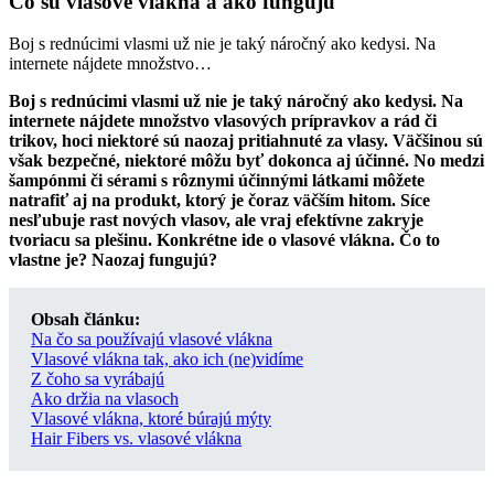
Čo sú vlasové vlákna a ako fungujú
Boj s rednúcimi vlasmi už nie je taký náročný ako kedysi. Na
internete nájdete množstvo…
Boj s rednúcimi vlasmi už nie je taký náročný ako kedysi. Na
internete nájdete množstvo vlasových prípravkov a rád či
trikov, hoci niektoré sú naozaj pritiahnuté za vlasy. Väčšinou sú
však bezpečné, niektoré môžu byť dokonca aj účinné. No medzi
šampónmi či sérami s rôznymi účinnými látkami môžete
natrafiť aj na produkt, ktorý je čoraz väčším hitom. Síce
nesľubuje rast nových vlasov, ale vraj efektívne zakryje
tvoriacu sa plešinu. Konkrétne ide o vlasové vlákna. Čo to
vlastne je? Naozaj fungujú?
Obsah článku:
Na čo sa používajú vlasové vlákna
Vlasové vlákna tak, ako ich (ne)vidíme
Z čoho sa vyrábajú
Ako držia na vlasoch
Vlasové vlákna, ktoré búrajú mýty
Hair Fibers vs. vlasové vlákna