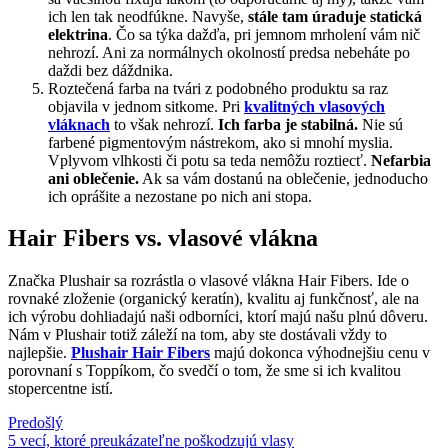
ich len tak neodfúkne. Navyše,
stále tam úraduje statická
elektrina
. Čo sa týka dažďa, pri jemnom mrholení vám nič
nehrozí. Ani za normálnych okolností predsa nebeháte po
daždi bez dáždnika.
Roztečená farba na tvári z podobného produktu sa raz
objavila v jednom sitkome. Pri
kvalitných vlasových
vláknach
to však nehrozí.
Ich farba je stabilná.
Nie sú
farbené pigmentovým nástrekom, ako si mnohí myslia.
Vplyvom vlhkosti či potu sa teda nemôžu roztiecť.
Nefarbia
ani oblečenie.
Ak sa vám dostanú na oblečenie, jednoducho
ich oprášite a nezostane po nich ani stopa.
Hair Fibers vs. vlasové vlákna
Značka Plushair sa rozrástla o vlasové vlákna Hair Fibers. Ide o
rovnaké zloženie (organický keratín), kvalitu aj funkčnosť, ale na
ich výrobu dohliadajú naši odborníci, ktorí majú našu plnú dôveru.
Nám v Plushair totiž záleží na tom, aby ste dostávali vždy to
najlepšie.
Plushair Hair Fibers
majú dokonca výhodnejšiu cenu v
porovnaní s Toppíkom, čo svedčí o tom, že sme si ich kvalitou
stopercentne istí.
Predošlý
5 vecí, ktoré preukázateľne poškodzujú vlasy