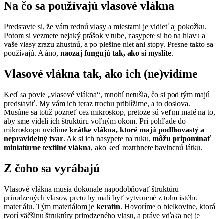
Na čo sa používajú vlasové vlákna
Predstavte si, že vám rednú vlasy a miestami je vidieť aj pokožku.
Potom si vezmete nejaký prášok v tube, nasypete si ho na hlavu a
vaše vlasy zrazu zhustnú, a po plešine niet ani stopy. Presne takto sa
používajú. A áno,
naozaj fungujú tak, ako si myslíte
.
Vlasové vlákna tak, ako ich (ne)vidíme
Keď sa povie „vlasové vlákna“, mnohí netušia, čo si pod tým majú
predstaviť. My vám ich teraz trochu priblížime, a to doslova.
Musíme sa totiž pozrieť cez mikroskop, pretože sú veľmi malé na to,
aby sme videli ich štruktúru voľným okom. Pri pohľade do
mikroskopu uvidíme
krátke vlákna, ktoré majú podlhovastý a
nepravidelný tvar
. Ak si ich nasypete na ruku,
môžu pripomínať
miniatúrne textilné vlákna
, ako keď roztrhnete bavlnenú látku.
Z čoho sa vyrábajú
Vlasové vlákna musia dokonale napodobňovať štruktúru
prirodzených vlasov, preto by mali byť vytvorené z toho istého
materiálu. Tým materiálom je
keratín
. Hovoríme o bielkovine, ktorá
tvorí väčšinu štruktúry prirodzeného vlasu, a práve vďaka nej je