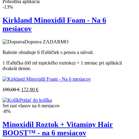
Pohodlná aplikácia
-13%
Kirkland Minoxidil Foam - Na 6
mesiacov
Doprava ZADARMO
Balenie obsahuje 6 fľaštičiek s penou a návod.
1 fľaštička (60 ml topického roztoku) = 1 mesiac pri aplikácii
dvakrát denne.
199,00
€
172,90
€
Pridať do košíka
Set rast vlasov na 6 mesiacov
-8%
Minoxidil Roztok + Vitamíny Hair
BOOST™ - na 6 mesiacov