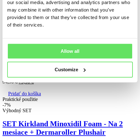
our social media, advertising and analytics partners who
SET Plushair Minoxidil pena – Na 3
may combine it with other information that you’ve
mesiace + Dermaroller Plushair
provided to them or that they’ve collected from your use
of their services.
Doprava ZADARMO
Balenie obsahuje 3 fľaštičky
1 fľaštička (60 ml topickej peny) = 1 mesiac pri aplikácii dvakrát
Allow all
denne.
Customize
94,90
€
79,90
€
Pridať do košíka
Praktické použitie
-7%
Výhodný SET
SET Kirkland Minoxidil Foam - Na 2
mesiace + Dermaroller Plushair