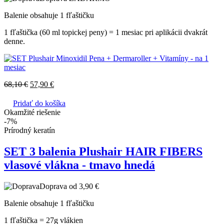
Balenie obsahuje 1 fľaštičku
1 fľaštička (60 ml topickej peny) = 1 mesiac pri aplikácii dvakrát
denne.
68,10
€
57,90
€
Pridať do košíka
Okamžité riešenie
-7%
Prírodný keratín
SET 3 balenia Plushair HAIR FIBERS
vlasové vlákna - tmavo hnedá
Doprava od 3,90 €
Balenie obsahuje 1 fľaštičku
1 fľaštička = 27g vlákien