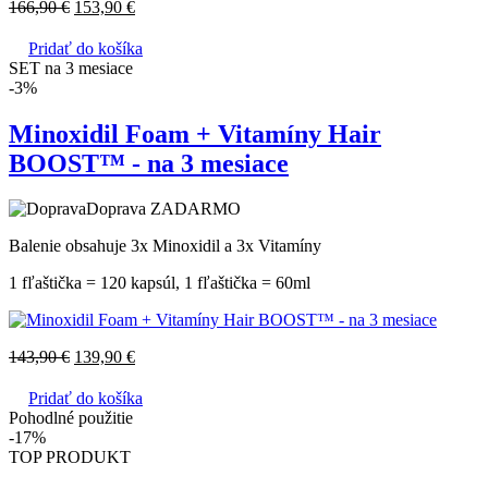
166,90
€
153,90
€
Pridať do košíka
SET na 3 mesiace
-3%
Minoxidil Foam + Vitamíny Hair
BOOST™ - na 3 mesiace
Doprava ZADARMO
Balenie obsahuje 3x Minoxidil a 3x Vitamíny
1 fľaštička = 120 kapsúl, 1 fľaštička = 60ml
143,90
€
139,90
€
Pridať do košíka
Pohodlné použitie
-17%
TOP PRODUKT