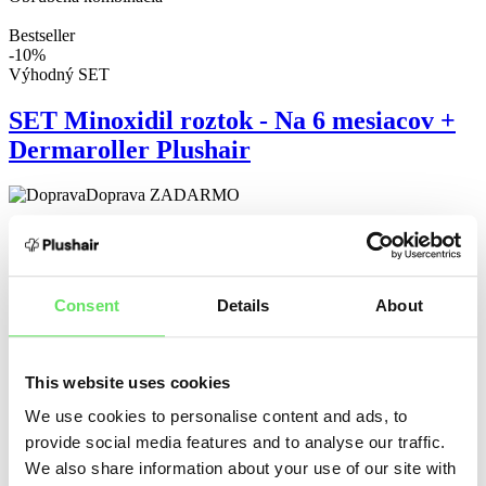
Bestseller
-10%
Výhodný SET
SET Minoxidil roztok - Na 6 mesiacov +
Dermaroller Plushair
Doprava ZADARMO
Obsahuje Dermaroller, 6 fľaštičiek, aplikátor a návod.
1 fľaštička (60 ml topického roztoku) = 1 mesiac pri aplikácii
dvakrát denne.
Consent
Details
About
99,90
€
89,90
€
This website uses cookies
Pridať do košíka
We use cookies to personalise content and ads, to
Pohodlné použitie
provide social media features and to analyse our traffic.
-16%
TOP PRODUKT
We also share information about your use of our site with