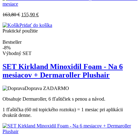
163,80
€
155,90
€
Pridať do košíka
Praktické použitie
Bestseller
-8%
Výhodný SET
SET Kirkland Minoxidil Foam - Na 6
mesiacov + Dermaroller Plushair
Doprava ZADARMO
Obsahuje Dermaroller, 6 fľaštičiek s penou a návod.
1 fľaštička (60 ml topického roztoku) = 1 mesiac pri aplikácii
dvakrát denne.