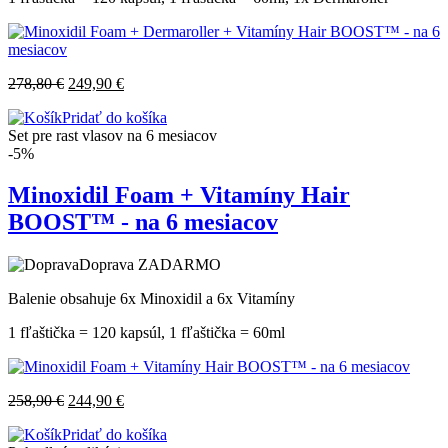
278,80
€
249,90
€
Pridať do košíka
Set pre rast vlasov na 6 mesiacov
-5%
Minoxidil Foam + Vitamíny Hair
BOOST™ - na 6 mesiacov
Doprava ZADARMO
Balenie obsahuje 6x Minoxidil a 6x Vitamíny
1 fľaštička = 120 kapsúl, 1 fľaštička = 60ml
258,90
€
244,90
€
Pridať do košíka