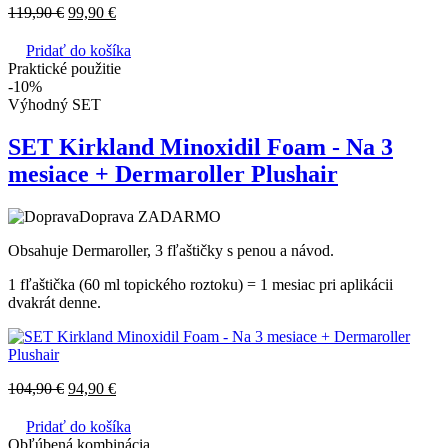
119,90
€
99,90
€
Pridať do košíka
Praktické použitie
-10%
Výhodný SET
SET Kirkland Minoxidil Foam - Na 3
mesiace + Dermaroller Plushair
Doprava ZADARMO
Obsahuje Dermaroller, 3 fľaštičky s penou a návod.
1 fľaštička (60 ml topického roztoku) = 1 mesiac pri aplikácii
dvakrát denne.
104,90
€
94,90
€
Pridať do košíka
Obľúbená kombinácia