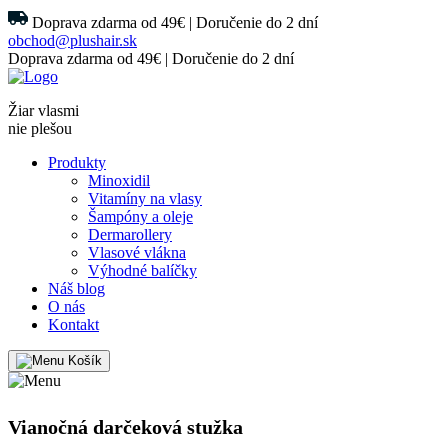
Doprava zdarma od 49€ | Doručenie do 2 dní
obchod@plushair.sk
Doprava zdarma od 49€ | Doručenie do 2 dní
Žiar vlasmi
nie plešou
Produkty
Minoxidil
Vitamíny na vlasy
Šampóny a oleje
Dermarollery
Vlasové vlákna
Výhodné balíčky
Náš blog
O nás
Kontakt
Košík
Vianočná darčeková stužka