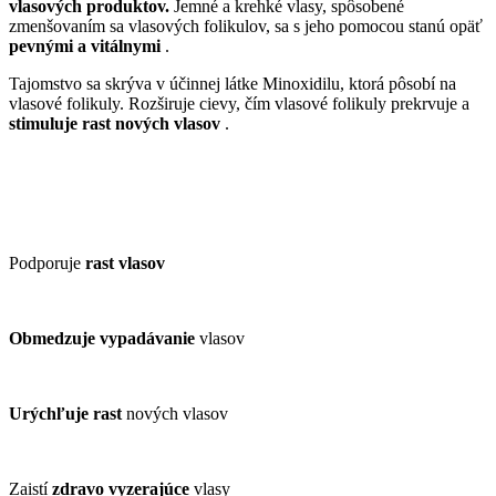
vlasových produktov.
Jemné a krehké vlasy, spôsobené
zmenšovaním sa vlasových folikulov, sa s jeho pomocou stanú opäť
pevnými a vitálnymi
.
Tajomstvo sa skrýva v účinnej látke Minoxidilu, ktorá pôsobí na
vlasové folikuly. Rozširuje cievy, čím vlasové folikuly prekrvuje a
stimuluje rast nových vlasov
.
Podporuje
rast vlasov
Obmedzuje vypadávanie
vlasov
Urýchľuje rast
nových vlasov
Zaistí
zdravo vyzerajúce
vlasy