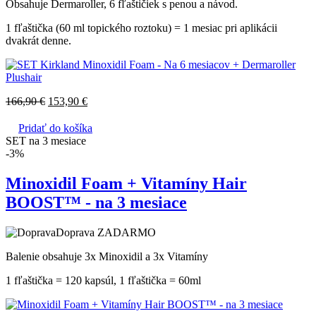
Obsahuje Dermaroller, 6 fľaštičiek s penou a návod.
1 fľaštička (60 ml topického roztoku) = 1 mesiac pri aplikácii
dvakrát denne.
166,90
€
153,90
€
Pridať do košíka
SET na 3 mesiace
-3%
Minoxidil Foam + Vitamíny Hair
BOOST™ - na 3 mesiace
Doprava ZADARMO
Balenie obsahuje 3x Minoxidil a 3x Vitamíny
1 fľaštička = 120 kapsúl, 1 fľaštička = 60ml