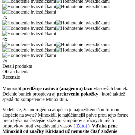
2x
4x
2x
Detail produktu
Obsah balenia
Recenzie
Minoxidil
predlžuje rastovú (anagénnu) fázu
vlasových buniek.
Delenie buniek prospieva aj
prekrveniu pokožky
, ktoré taktiež
spadá do kompetencie Minoxidilu.
Vedeli ste, že androgénna alopécia je najrozšírenejšou formou
alopécie na svete? Minoxidil je najúčinnejší práve proti tejto forme,
preto býva najčastejšie zložkou šampónov a rôznych iných
prípravkov proti vypadávaniu vlasov (
Zdroj
).
Vďaka pene
Minoxidil od značky Kirkland už nemusíte čítať zloženie