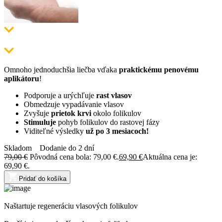
Omnoho jednoduchšia liečba vďaka
praktickému penovému
aplikátoru
!
Podporuje a urýchľuje
rast vlasov
Obmedzuje vypadávanie vlasov
Zvyšuje
prietok krvi
okolo folikulov
Stimuluje
pohyb folikulov do rastovej fázy
Viditeľné výsledky
už po 3 mesiacoch!
Skladom
Dodanie do 2 dní
79,00
€
Pôvodná cena bola: 79,00 €.
69,90
€
Aktuálna cena je:
69,90 €.
Pridať do košíka
Naštartuje regeneráciu vlasových folikulov