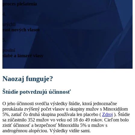
proces plešatenia
4.
urýchli
rast nových vlasov
5.
posilní
slabé a lámavé vlasy
Naozaj funguje?
Štúdie potvrdzujú účinnosť
O jeho účinnosti svedčia výsledky štúdie, ktorá jednoznačne
preukázala zvýšený počet vlasov u skupiny mužov s Minoxidilom
5%, zatiaľ čo druhá skupina používala len placebo (
Zdroj
). Štúdie
sa zúčastnilo 352 mužov vo veku od 18 do 49 rokov. Cieľom bolo
zistiť účinnosť a bezpečnosť Minoxidilu 5% u mužov s
androgénnou alopéciou. Výsledky vidíte sami.