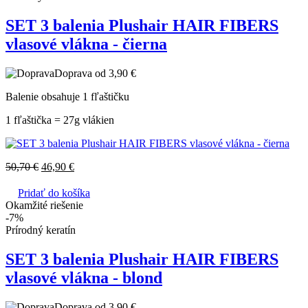
SET 3 balenia Plushair HAIR FIBERS
vlasové vlákna - čierna
Doprava od 3,90 €
Balenie obsahuje 1 fľaštičku
1 fľaštička = 27g vlákien
50,70
€
46,90
€
Pridať do košíka
Okamžité riešenie
-7%
Prírodný keratín
SET 3 balenia Plushair HAIR FIBERS
vlasové vlákna - blond
Doprava od 3,90 €