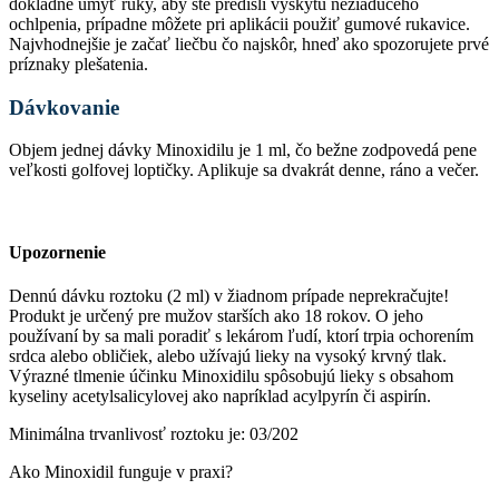
dôkladne umyť ruky, aby ste predišli výskytu nežiaduceho
ochlpenia, prípadne môžete pri aplikácii použiť gumové rukavice.
Najvhodnejšie je začať liečbu čo najskôr, hneď ako spozorujete prvé
príznaky plešatenia.
Dávkovanie
Objem jednej dávky Minoxidilu je 1 ml, čo bežne zodpovedá pene
veľkosti golfovej loptičky. Aplikuje sa dvakrát denne, ráno a večer.
Upozornenie
Dennú dávku roztoku (2 ml) v žiadnom prípade neprekračujte!
Produkt je určený pre mužov starších ako 18 rokov. O jeho
používaní by sa mali poradiť s lekárom ľudí, ktorí trpia ochorením
srdca alebo obličiek, alebo užívajú lieky na vysoký krvný tlak.
Výrazné tlmenie účinku Minoxidilu spôsobujú lieky s obsahom
kyseliny acetylsalicylovej ako napríklad acylpyrín či aspirín.
Minimálna trvanlivosť roztoku je: 03/202
Ako Minoxidil funguje v praxi?