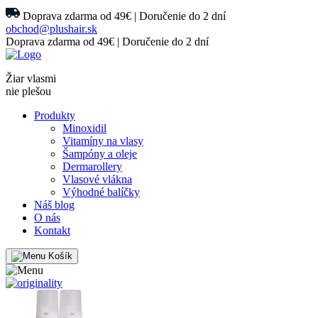
Doprava zdarma od 49€ | Doručenie do 2 dní
obchod@plushair.sk
Doprava zdarma od 49€ | Doručenie do 2 dní
Žiar vlasmi
nie plešou
Produkty
Minoxidil
Vitamíny na vlasy
Šampóny a oleje
Dermarollery
Vlasové vlákna
Výhodné balíčky
Náš blog
O nás
Kontakt
Košík