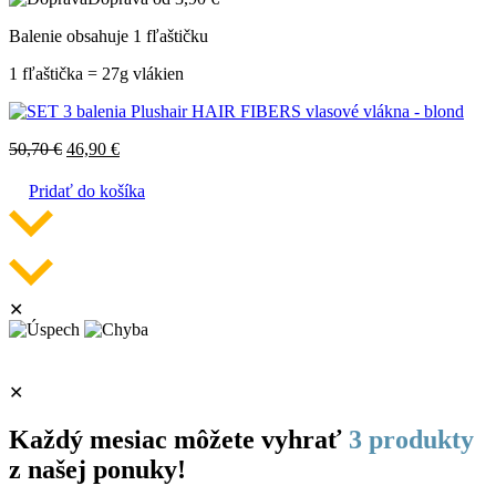
Balenie obsahuje 1 fľaštičku
1 fľaštička = 27g vlákien
50,70
€
46,90
€
Pridať do košíka
✕
✕
Každý mesiac môžete vyhrať
3 produkty
z našej ponuky!