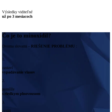
Výsledky viditeľné
už po 3 mesiacoch
Čo je to minoxidil?
Dvoma slovami –
RIEŠENIE PROBLÉMU
:
1.
zastaví
vypadávanie vlasov
2.
pomôže
s riedkym plnovousom
3.
zvráti