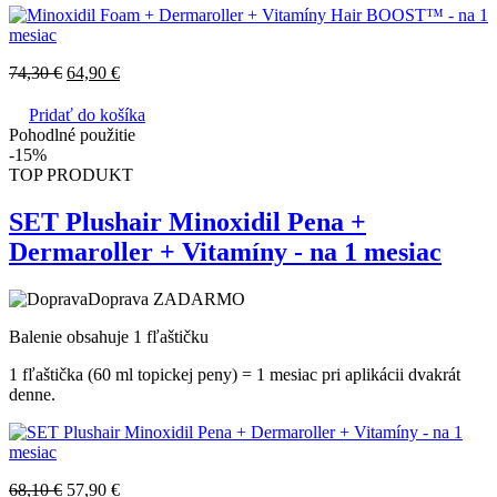
74,30
€
64,90
€
Pridať do košíka
Pohodlné použitie
-15%
TOP PRODUKT
SET Plushair Minoxidil Pena +
Dermaroller + Vitamíny - na 1 mesiac
Doprava ZADARMO
Balenie obsahuje 1 fľaštičku
1 fľaštička (60 ml topickej peny) = 1 mesiac pri aplikácii dvakrát
denne.
68,10
€
57,90
€