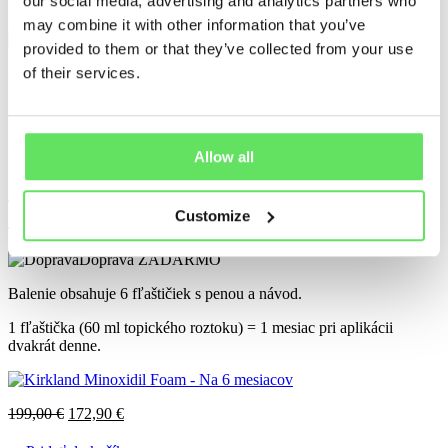
our social media, advertising and analytics partners who
1 fľaštička = 120 kapsúl, 1 fľaštička = 60ml
may combine it with other information that you’ve
provided to them or that they’ve collected from your use
of their services.
258,90
€
244,90
€
Pridať do košíka
Pohodlná aplikácia
-13%
Allow all
Kirkland Minoxidil Foam - Na 6
mesiacov
Customize
Doprava ZADARMO
Balenie obsahuje 6 fľaštičiek s penou a návod.
1 fľaštička (60 ml topického roztoku) = 1 mesiac pri aplikácii
dvakrát denne.
199,00
€
172,90
€