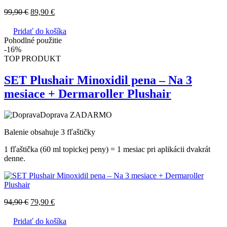
99,90
€
89,90
€
Pridať do košíka
Pohodlné použitie
-16%
TOP PRODUKT
SET Plushair Minoxidil pena – Na 3
mesiace + Dermaroller Plushair
Doprava ZADARMO
Balenie obsahuje 3 fľaštičky
1 fľaštička (60 ml topickej peny) = 1 mesiac pri aplikácii dvakrát
denne.
94,90
€
79,90
€
Pridať do košíka