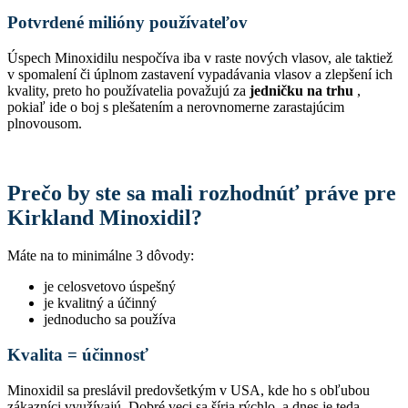
Potvrdené milióny používateľov
Úspech Minoxidilu nespočíva iba v raste nových vlasov, ale taktiež
v spomalení či úplnom zastavení vypadávania vlasov a zlepšení ich
kvality, preto ho používatelia považujú za
jedničku na trhu
,
pokiaľ ide o boj s plešatením a nerovnomerne zarastajúcim
plnovousom.
Prečo by ste sa mali rozhodnúť práve pre
Kirkland Minoxidil?
Máte na to minimálne 3 dôvody:
je celosvetovo úspešný
je kvalitný a účinný
jednoducho sa používa
Kvalita = účinnosť
Minoxidil sa preslávil predovšetkým v USA, kde ho s obľubou
zákazníci využívajú. Dobré veci sa šíria rýchlo, a dnes je teda