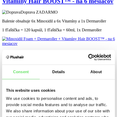
Vitamíny Hair BOOST™ - na 6 mesiacov
Doprava ZADARMO
Balenie obsahuje 6x Minoxidil a 6x Vitamíny a 1x Dermaroller
1 fľaštička = 120 kapsúl, 1 fľaštička = 60ml, 1x Dermaroller
278,80
€
249,90
€
Pridať do košíka
Set pre rast vlasov na 6 mesiacov
-5%
Consent
Details
About
Minoxidil Foam + Vitamíny Hair
BOOST™ - na 6 mesiacov
This website uses cookies
We use cookies to personalise content and ads, to
Doprava ZADARMO
provide social media features and to analyse our traffic.
Balenie obsahuje 6x Minoxidil a 6x Vitamíny
We also share information about your use of our site with