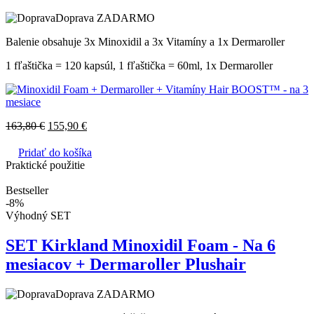
Doprava ZADARMO
Balenie obsahuje 3x Minoxidil a 3x Vitamíny a 1x Dermaroller
1 fľaštička = 120 kapsúl, 1 fľaštička = 60ml, 1x Dermaroller
163,80
€
155,90
€
Pridať do košíka
Praktické použitie
Bestseller
-8%
Výhodný SET
SET Kirkland Minoxidil Foam - Na 6
mesiacov + Dermaroller Plushair
Doprava ZADARMO