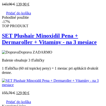
143,90
€
139,90
€
Pridať do košíka
Pohodlné použitie
-17%
TOP PRODUKT
SET Plushair Minoxidil Pena +
Dermaroller + Vitamíny - na 3 mesiace
Doprava ZADARMO
Balenie obsahuje 3 fľaštičky
1 fľaštička (60 ml topickej peny) = 1 mesiac pri aplikácii dvakrát
denne.
155,70
€
129,90
€
Pridať do košíka