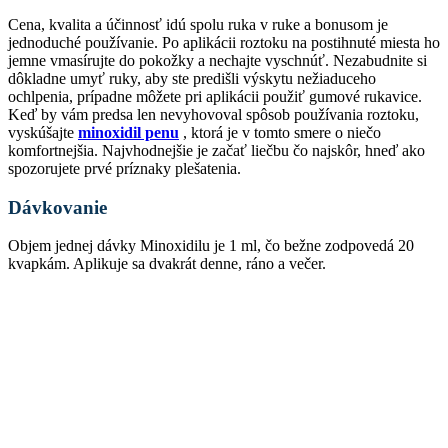
Cena, kvalita a účinnosť idú spolu ruka v ruke a bonusom je
jednoduché používanie. Po aplikácii roztoku na postihnuté miesta ho
jemne vmasírujte do pokožky a nechajte vyschnúť. Nezabudnite si
dôkladne umyť ruky, aby ste predišli výskytu nežiaduceho
ochlpenia, prípadne môžete pri aplikácii použiť gumové rukavice.
Keď by vám predsa len nevyhovoval spôsob používania roztoku,
vyskúšajte
minoxidil penu
, ktorá je v tomto smere o niečo
komfortnejšia. Najvhodnejšie je začať liečbu čo najskôr, hneď ako
spozorujete prvé príznaky plešatenia.
Dávkovanie
Objem jednej dávky Minoxidilu je 1 ml, čo bežne zodpovedá 20
kvapkám. Aplikuje sa dvakrát denne, ráno a večer.