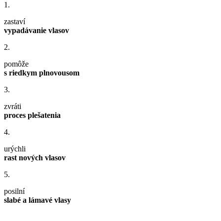
1.
zastaví
vypadávanie vlasov
2.
pomôže
s riedkym plnovousom
3.
zvráti
proces plešatenia
4.
urýchli
rast nových vlasov
5.
posilní
slabé a lámavé vlasy