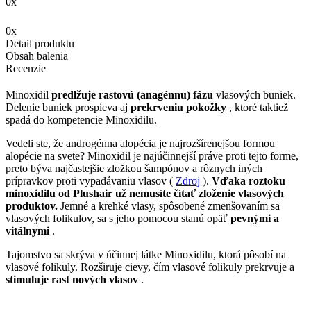
0x
0x
Detail produktu
Obsah balenia
Recenzie
Minoxidil
predlžuje rastovú (anagénnu) fázu
vlasových buniek.
Delenie buniek prospieva aj
prekrveniu pokožky
, ktoré taktiež
spadá do kompetencie Minoxidilu.
Vedeli ste, že androgénna alopécia je najrozšírenejšou formou
alopécie na svete? Minoxidil je najúčinnejší práve proti tejto forme,
preto býva najčastejšie zložkou šampónov a rôznych iných
prípravkov proti vypadávaniu vlasov (
Zdroj
).
Vďaka roztoku
minoxidilu od Plushair už nemusíte čítať zloženie vlasových
produktov.
Jemné a krehké vlasy, spôsobené zmenšovaním sa
vlasových folikulov, sa s jeho pomocou stanú opäť
pevnými a
vitálnymi
.
Tajomstvo sa skrýva v účinnej látke Minoxidilu, ktorá pôsobí na
vlasové folikuly. Rozširuje cievy, čím vlasové folikuly prekrvuje a
stimuluje rast nových vlasov
.