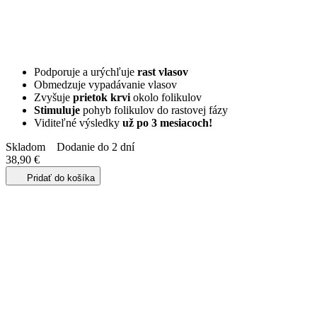
Podporuje a urýchľuje
rast vlasov
Obmedzuje vypadávanie vlasov
Zvyšuje
prietok krvi
okolo folikulov
Stimuluje
pohyb folikulov do rastovej fázy
Viditeľné výsledky
už po 3 mesiacoch!
Skladom
Dodanie do 2 dní
38,90
€
Pridať do košíka