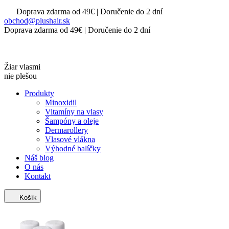
Doprava zdarma od 49€ | Doručenie do 2 dní
obchod@plushair.sk
Doprava zdarma od 49€ | Doručenie do 2 dní
Žiar vlasmi
nie plešou
Produkty
Minoxidil
Vitamíny na vlasy
Šampóny a oleje
Dermarollery
Vlasové vlákna
Výhodné balíčky
Náš blog
O nás
Kontakt
Košík