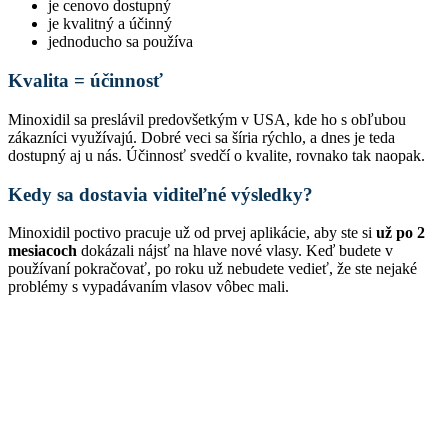
je cenovo dostupný
je kvalitný a účinný
jednoducho sa používa
Kvalita = účinnosť
Minoxidil sa preslávil predovšetkým v USA, kde ho s obľubou
zákazníci využívajú. Dobré veci sa šíria rýchlo, a dnes je teda
dostupný aj u nás. Účinnosť svedčí o kvalite, rovnako tak naopak.
Kedy sa dostavia viditeľné výsledky?
Minoxidil poctivo pracuje už od prvej aplikácie, aby ste si
už po 2
mesiacoch
dokázali nájsť na hlave nové vlasy. Keď budete v
používaní pokračovať, po roku už nebudete vedieť, že ste nejaké
problémy s vypadávaním vlasov vôbec mali.