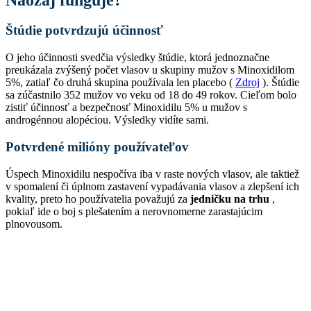
Štúdie potvrdzujú účinnosť
O jeho účinnosti svedčia výsledky štúdie, ktorá jednoznačne
preukázala zvýšený počet vlasov u skupiny mužov s Minoxidilom
5%, zatiaľ čo druhá skupina používala len placebo (
Zdroj
). Štúdie
sa zúčastnilo 352 mužov vo veku od 18 do 49 rokov. Cieľom bolo
zistiť účinnosť a bezpečnosť Minoxidilu 5% u mužov s
androgénnou alopéciou. Výsledky vidíte sami.
Potvrdené milióny používateľov
Úspech Minoxidilu nespočíva iba v raste nových vlasov, ale taktiež
v spomalení či úplnom zastavení vypadávania vlasov a zlepšení ich
kvality, preto ho používatelia považujú za
jedničku na trhu
,
pokiaľ ide o boj s plešatením a nerovnomerne zarastajúcim
plnovousom.