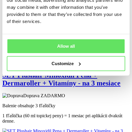
our social media, advertising and analytics partners who
Balenie obsahuje 3x Minoxidil a 3x Vitamíny
may combine it with other information that you’ve
provided to them or that they’ve collected from your use
1 fľaštička = 120 kapsúl, 1 fľaštička = 60ml
of their services.
143,90
€
139,90
€
Allow all
Pridať do košíka
Pohodlné použitie
-17%
TOP PRODUKT
Customize
SET Plushair Minoxidil Pena +
Dermaroller + Vitamíny - na 3 mesiace
Doprava ZADARMO
Balenie obsahuje 3 fľaštičky
1 fľaštička (60 ml topickej peny) = 1 mesiac pri aplikácii dvakrát
denne.