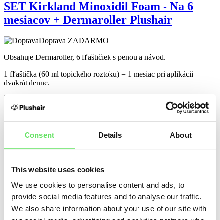
SET Kirkland Minoxidil Foam - Na 6
mesiacov + Dermaroller Plushair
Doprava ZADARMO
Obsahuje Dermaroller, 6 fľaštičiek s penou a návod.
1 fľaštička (60 ml topického roztoku) = 1 mesiac pri aplikácii
dvakrát denne.
166,90
€
153,90
€
Consent
Details
About
Pridať do košíka
SET na 3 mesiace
-3%
This website uses cookies
Minoxidil Foam + Vitamíny Hair
We use cookies to personalise content and ads, to
BOOST™ - na 3 mesiace
provide social media features and to analyse our traffic.
We also share information about your use of our site with
Doprava ZADARMO