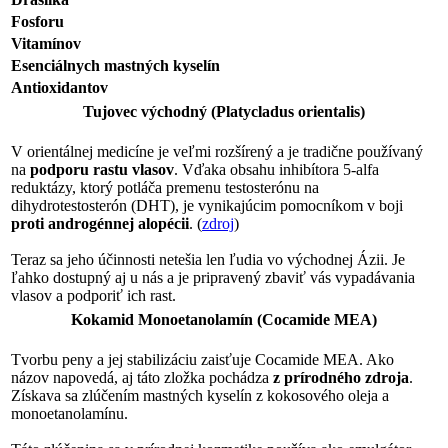
Fosforu
Vitamínov
Esenciálnych mastných kyselín
Antioxidantov
Tujovec východný (Platycladus orientalis)
V orientálnej medicíne je veľmi rozšírený a je tradične používaný
na
podporu rastu vlasov
. Vďaka obsahu inhibítora 5-alfa
reduktázy, ktorý potláča premenu testosterónu na
dihydrotestosterón (DHT), je vynikajúcim pomocníkom v boji
proti androgénnej alopécii
. (
zdroj
)
Teraz sa jeho účinnosti netešia len ľudia vo východnej Ázii. Je
ľahko dostupný aj u nás a je pripravený zbaviť vás vypadávania
vlasov a podporiť ich rast.
Kokamid Monoetanolamín (Cocamide MEA)
Tvorbu peny a jej stabilizáciu zaisťuje Cocamide MEA. Ako
názov napovedá, aj táto zložka pochádza
z prírodného zdroja
.
Získava sa zlúčením mastných kyselín z kokosového oleja a
monoetanolamínu.