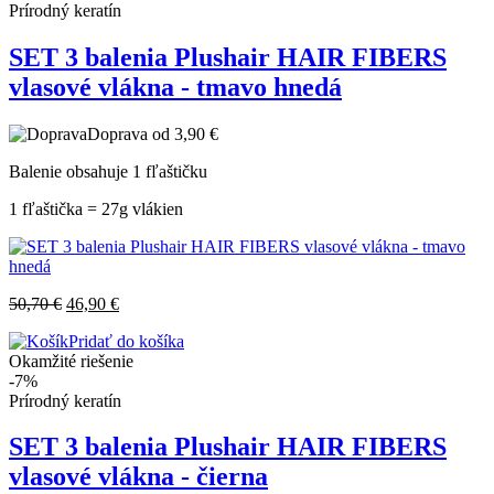
Prírodný keratín
SET 3 balenia Plushair HAIR FIBERS
vlasové vlákna - tmavo hnedá
Doprava od 3,90 €
Balenie obsahuje 1 fľaštičku
1 fľaštička = 27g vlákien
50,70
€
46,90
€
Pridať do košíka
Okamžité riešenie
-7%
Prírodný keratín
SET 3 balenia Plushair HAIR FIBERS
vlasové vlákna - čierna