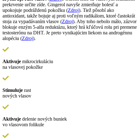
prekrvenie určite zíde. Gingerol navyše zmierňuje bolesť a
upokojuje podráždenú pokožku (
Zdroj
). Tiež pôsobí ako
antioxidant, takže bojuje aj proti voľným radikálom, ktoré častokrát
stoja za vypadávaním vlasov (
Zdroj
). Aby toho nebolo málo, zázvor
blokuje enzým 5-alfa reduktázu, ktorý hrá kľúčovú rolu pri premene
testosterónu na DHT. Je preto vynikajúcim liekom na androgénnu
alopéciu (
Zdroj
).
Aktivuje
mikrocirkuláciu
na vlasovej pokožke
Stimuluje
rast
nových vlasov
Aktivuje
delenie nových buniek
vo vlasovom folikule