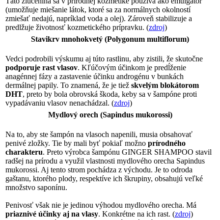
Táto zlúčenina sa v prírodnej kozmetike používa ako emulgátor
(umožňuje miešanie látok, ktoré sa za normálnych okolností
zmiešať nedajú, napríklad voda a olej). Zároveň stabilizuje a
predlžuje životnosť kozmetického prípravku. (
zdroj
)
Stavikrv mnohokvetý (Polygonum multiflorum)
Vedci podrobili výskumu aj túto rastlinu, aby zistili, že skutočne
podporuje rast vlasov
. Kľúčovým účinkom je predĺženie
anagénnej fázy a zastavenie účinku androgénu v bunkách
dermálnej papily. To znamená, že je tiež
skvelým blokátorom
DHT
, preto by bola obrovská škoda, keby sa v šampóne proti
vypadávaniu vlasov nenachádzal. (
zdroj
)
Mydlový orech (Sapindus mukorossi)
Na to, aby ste šampón na vlasoch napenili, musia obsahovať
penivé zložky. Tie by mali byť pokiaľ možno
prírodného
charakteru
. Preto výrobca šampónu GINGER SHAMPOO stavil
radšej na prírodu a využil vlastnosti mydlového orecha Sapindus
mukorossi. Aj tento strom pochádza z východu. Je to odroda
gaštanu, ktorého plody, respektíve ich škrupiny, obsahujú veľké
množstvo saponínu.
Penivosť však nie je jedinou výhodou mydlového orecha. Má
priaznivé účinky aj na vlasy
. Konkrétne na ich rast. (
zdroj
)