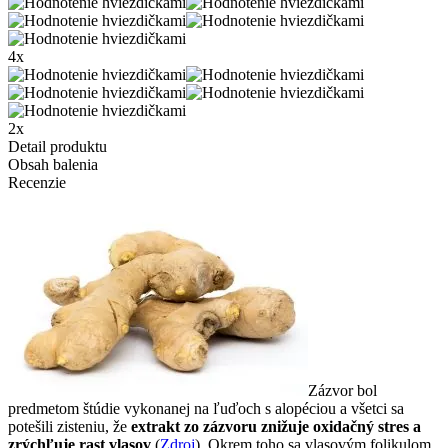
4x
2x
Detail produktu
Obsah balenia
Recenzie
Zázvor bol
predmetom štúdie vykonanej na ľuďoch s alopéciou a všetci sa
potešili zisteniu, že
extrakt zo zázvoru znižuje oxidačný stres a
zrýchľuje rast vlasov
(
Zdroj
). Okrem toho sa vlasovým folikulom