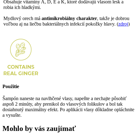
Obsahuje vitamíny A, D, E a K, ktoré dodávajú vlasom lesk a
robia ich hladkými.
Mydlový orech má
antimikrobiálny charakter
, takže je dobrou
voľbou aj na liečbu bakteriálnych infekcií pokožky hlavy. (
zdroj
)
Použitie
Šampón naneste na navlhčené vlasy, napeňte a nechajte pôsobiť
aspoň 2 minúty, aby prenikol do vlasových folikulov a bol tak
dosiahnutý maximálny efekt. Po aplikácii vlasy dôkladne opláchnite
a vysušte.
Mohlo by vás zaujímať