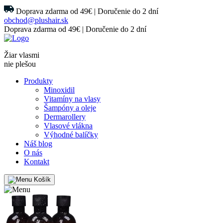
Doprava zdarma od 49€ | Doručenie do 2 dní
obchod@plushair.sk
Doprava zdarma od 49€ | Doručenie do 2 dní
Žiar vlasmi
nie plešou
Produkty
Minoxidil
Vitamíny na vlasy
Šampóny a oleje
Dermarollery
Vlasové vlákna
Výhodné balíčky
Náš blog
O nás
Kontakt
Košík