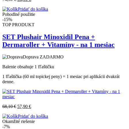
Pridať do košíka
Pohodlné použitie
-15%
TOP PRODUKT
SET Plushair Minoxidil Pena +
Dermaroller + Vitamíny - na 1 mesiac
Doprava ZADARMO
Balenie obsahuje 1 fľaštičku
1 fľaštička (60 ml topickej peny) = 1 mesiac pri aplikácii dvakrát
denne.
68,10
€
57,90
€
Pridať do košíka
Okamžité riešenie
-7%