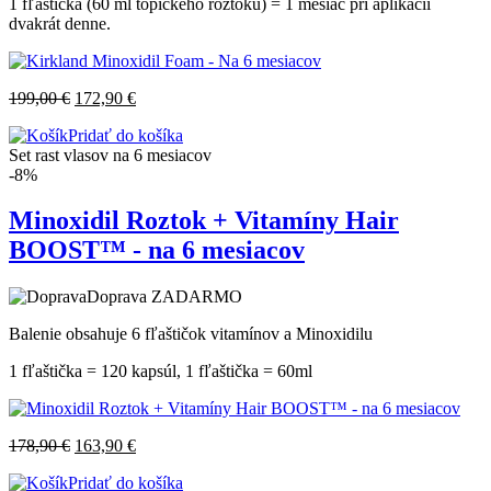
1 fľaštička (60 ml topického roztoku) = 1 mesiac pri aplikácii
dvakrát denne.
199,00
€
172,90
€
Pridať do košíka
Set rast vlasov na 6 mesiacov
-8%
Minoxidil Roztok + Vitamíny Hair
BOOST™ - na 6 mesiacov
Doprava ZADARMO
Balenie obsahuje 6 fľaštičok vitamínov a Minoxidilu
1 fľaštička = 120 kapsúl, 1 fľaštička = 60ml
178,90
€
163,90
€
Pridať do košíka