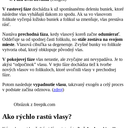
V rastovej fáze
dochádza k už spomínanému deleniu buniek, ktoré
následne vlas vyháňajú tlakom zo spodu. Ak sa vo vlasovom
folikule vyčerpá ložisko buniek a folikul sa zmenšuje, vlas prestáva
rásť.
Nastáva
prechodná fáza
, kedy vlasový koreň začne
odumierať
.
Oddeľuje sa od spodnej časti folikulu, no
stále zostáva na svojom
mieste
. Vlasová cibuľka sa degeneruje. Zvyšné bunky vo folikule
vytvoria obal, ktorý obklopuje pôvodný vlas.
V pokojovej fáze
vlas nerastie, ale zvyčajne ani nevypadáva. Je to
akýsi “odpočinok” vlasu. V tejto fáze dochádza tiež k tvorbe
nových vlasov vo folikuloch, ktoré uvoľnili vlasy v prechodnej
fáze.
Potom nasleduje
vypadnutie vlasu
, takzvaný exogén a celý proces
v podstate začína odznova. (
zdroj
)
Obrázok z freepik.com
Ako rýchlo rastú vlasy?