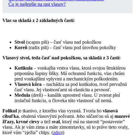
Čo je najlepšie na rast vlasov?
Vlas sa skladá z 2 základných častí:
Stvol
(scapus pili) – časť vlasu nad pokožkou
Koreň
(radix pili) – časť vlasu pod úrovňou pokožky
Vlasový stvol, teda časť nad pokožkou, sa skladá z 3 častí:
Kutikula
– vonkajšia vrstva vlasu, ktorá svojou štruktúrou
pripomína šupiny šišky. Má ochrannú funkciu, vlas chráni
pred vonkajšími vplyvmi a mechanickým poškodením.
Vlasová kôra
– nachádza sa pod kutikulou, tvorí prevažnú
časť vlasu. Jej vlastnosťami sú elasticita a pevnosť.
Medula
(dreň) – kanálik uprostred vlasu. U zvierat plní
izolačnú funkciu, u človeka túto vlastnosť už nemá.
Folikul
je tkanivo, z ktorého vlas vyrastá. Tvoria ho
vlasová
cibuľka
, obalená vlasovými pošvami. Jeho súčasťou sú aj
mazové
žľazy, krvné cievy
a tiež
sval
, ktorý má na starosti “postavenie”
vlasu. Ak je vám zima a máte zimomriavky, sú to práve tieto svaly,
ktoré vám “zježia” chlpy. (
zdroj
)