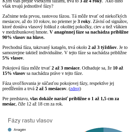
Kým vlas prejde všetkými fázami, trvá to
3 až 4 roky
. Ako dlho
však trvajú jednotlivé fázy?
Začnime teda prvou, rastovou fázou. Tá môže trvať od niekoľkých
mesiacov, až do 10 rokov, no priemer je
3 roky
. Závisí od signálov,
ktoré dostáva vlasový folikul z okolitej pokožky, ciev a tiež vlákien
v medzibunkovej hmote.
V anagénnej fáze sa nachádza približne
90% vlasov na hlave.
Prechodná fáza, takzvaný katagén, trvá okolo
2 až 3 týždňov
. Je to
samozrejme taktiež individuálne. V tejto fáze sa nachádza približne
5% vlasov
.
Pokojová fáza môže trvať
2 až 3 mesiace
. Odhaduje sa, že
10 až
15% vlasov
sa nachádza práve v tejto fáze.
Fáza uvoľňovania je súčasťou pokojovej fázy, respektíve jej
predĺžením a trvá
2 až 5 mesiacov
. (
zdroj
)
Pre predstavu,
vlas dokáže narásť približne o 1 až 1,5 cm za
mesiac
, čiže 12 až 18 cm za rok.