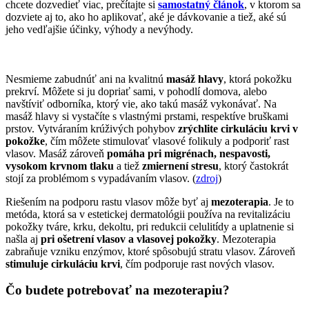
chcete dozvedieť viac, prečítajte si
samostatný článok
, v ktorom sa
dozviete aj to, ako ho aplikovať, aké je dávkovanie a tiež, aké sú
jeho vedľajšie účinky, výhody a nevýhody.
Nesmieme zabudnúť ani na kvalitnú
masáž hlavy
, ktorá pokožku
prekrví. Môžete si ju dopriať sami, v pohodlí domova, alebo
navštíviť odborníka, ktorý vie, ako takú masáž vykonávať. Na
masáž hlavy si vystačíte s vlastnými prstami, respektíve bruškami
prstov. Vytváraním krúživých pohybov
zrýchlite cirkuláciu krvi v
pokožke
, čím môžete stimulovať vlasové folikuly a podporiť rast
vlasov. Masáž zároveň
pomáha pri migrénach, nespavosti,
vysokom krvnom tlaku
a tiež
zmiernení stresu
, ktorý častokrát
stojí za problémom s vypadávaním vlasov. (
zdroj
)
Riešením na podporu rastu vlasov môže byť aj
mezoterapia
. Je to
metóda, ktorá sa v estetickej dermatológii používa na revitalizáciu
pokožky tváre, krku, dekoltu, pri redukcii celulitídy a uplatnenie si
našla aj
pri ošetrení vlasov a vlasovej pokožky
. Mezoterapia
zabraňuje vzniku enzýmov, ktoré spôsobujú stratu vlasov. Zároveň
stimuluje cirkuláciu krvi
, čím podporuje rast nových vlasov.
Čo budete potrebovať na mezoterapiu?