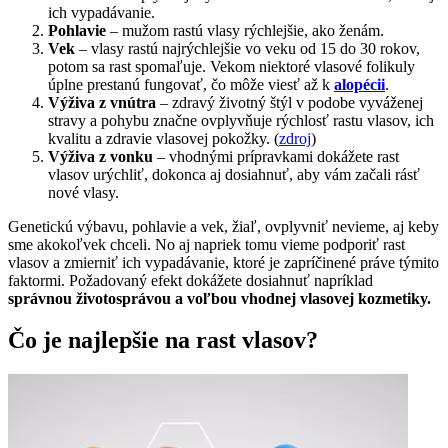
ich vypadávanie.
Pohlavie
– mužom rastú vlasy rýchlejšie, ako ženám.
Vek
– vlasy rastú najrýchlejšie vo veku od 15 do 30 rokov,
potom sa rast spomaľuje. Vekom niektoré vlasové folikuly
úplne prestanú fungovať, čo môže viesť až k
alopécii
.
Výživa z vnútra
– zdravý životný štýl v podobe vyváženej
stravy a pohybu značne ovplyvňuje rýchlosť rastu vlasov, ich
kvalitu a zdravie vlasovej pokožky. (
zdroj
)
Výživa z vonku
– vhodnými prípravkami dokážete rast
vlasov urýchliť, dokonca aj dosiahnuť, aby vám začali rásť
nové vlasy.
Genetickú výbavu, pohlavie a vek, žiaľ, ovplyvniť nevieme, aj keby
sme akokoľvek chceli. No aj napriek tomu vieme podporiť rast
vlasov a zmierniť ich vypadávanie, ktoré je zapríčinené práve týmito
faktormi. Požadovaný efekt dokážete dosiahnuť napríklad
správnou životosprávou a voľbou vhodnej vlasovej kozmetiky.
Čo je najlepšie na rast vlasov?