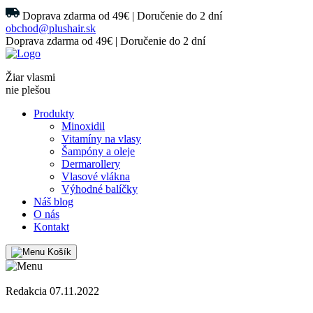
Doprava zdarma od 49€ | Doručenie do 2 dní
obchod@plushair.sk
Doprava zdarma od 49€ | Doručenie do 2 dní
Žiar vlasmi
nie plešou
Produkty
Minoxidil
Vitamíny na vlasy
Šampóny a oleje
Dermarollery
Vlasové vlákna
Výhodné balíčky
Náš blog
O nás
Kontakt
Košík
Redakcia 07.11.2022