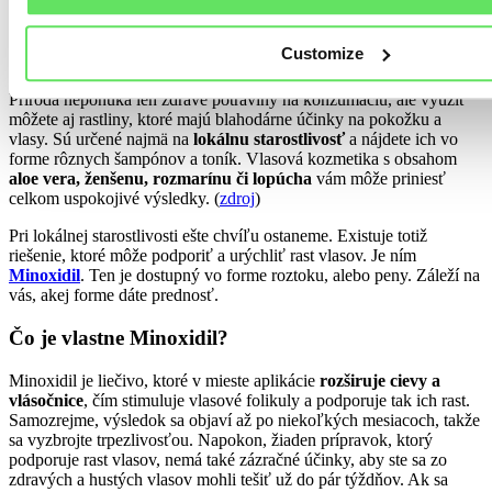
poraďte s lekárom či lekárnikom.
Viac o vitamínoch na rast vlasov a tiež o potravinách s ich obsahom,
Customize
sa dozviete v
samostatnom článku
.
Príroda neponúka len zdravé potraviny na konzumáciu, ale využiť
môžete aj rastliny, ktoré majú blahodárne účinky na pokožku a
vlasy. Sú určené najmä na
lokálnu starostlivosť
a nájdete ich vo
forme rôznych šampónov a toník. Vlasová kozmetika s obsahom
aloe vera, ženšenu, rozmarínu či lopúcha
vám môže priniesť
celkom uspokojivé výsledky. (
zdroj
)
Pri lokálnej starostlivosti ešte chvíľu ostaneme. Existuje totiž
riešenie, ktoré môže podporiť a urýchliť rast vlasov. Je ním
Minoxidil
. Ten je dostupný vo forme roztoku, alebo peny. Záleží na
vás, akej forme dáte prednosť.
Čo je vlastne Minoxidil?
Minoxidil je liečivo, ktoré v mieste aplikácie
rozširuje cievy a
vlásočnice
, čím stimuluje vlasové folikuly a podporuje tak ich rast.
Samozrejme, výsledok sa objaví až po niekoľkých mesiacoch, takže
sa vyzbrojte trpezlivosťou. Napokon, žiaden prípravok, ktorý
podporuje rast vlasov, nemá také zázračné účinky, aby ste sa zo
zdravých a hustých vlasov mohli tešiť už do pár týždňov. Ak sa