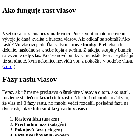
Ako funguje rast vlasov
Všetko sa to začína
už v maternici
. Počas vnútromaternicového
vývoja je daná kvalita a hustota vlasov. Ale odkiaľ sa zobrali? Ako
rastú? Vo vlasovej cibuľke sa tvoria
nové bunky
. Prebieha ich
delenie, následne sa k sebe lepia a tvrdnú. Z takejto skupiny buniek
sa vyvinie
celý vlas
. Keďže nové bunky sa neustále tvoria, vytláčajú
tie stvrdnuté, kým nakoniec nevyjdú von z pokožky v podobe vlasu.
(
zdroj
)
Fázy rastu vlasov
Teraz, ak už máme predstavu o štruktúre vlasov a o tom, ako rastú,
povieme si niečo o
fázach ich rastu
. Niektorí odborníci uvádzajú,
že vlas má 3 fázy rastu, no mnohí vedci rozdelili poslednú fázu na
dve časti, takže
toto sú 4 fázy rastu vlasov:
Rastová fáza
(anagén)
Prechodná fáza
(katagén)
Pokojová fáza
(telogén)
Fáza uvoľňovania
(exogén)