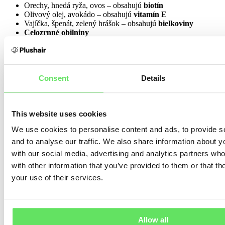
Orechy, hnedá ryža, ovos – obsahujú
biotín
Olivový olej, avokádo – obsahujú
vitamín E
Vajíčka, špenát, zelený hrášok – obsahujú
bielkoviny
Celozrnné obilniny
Vlašské orechy, ryby – obsahujú
esenciálne mastné kyseliny
Ďalšie vitamíny a minerály, na ktoré by ste nemali zabudnúť:
Consent
Details
Železo
– červené mäso, pečienka
Vitamín B
– orechy, kapusta, brokolica, losos, fazuľa,
bravčové a kuracie mäso
This website uses cookies
Vitamín C
– citrusové plody, jahody, ríbezle, paprika,
brokolica, čínska kapusta, kaleráb
We use cookies to personalise content and ads, to provide s
Zinok
– tekvicové semienka, ustrice, strukoviny, orechy,
and to analyse our traffic. We also share information about yo
mäso
with our social media, advertising and analytics partners wh
Vitamín A
– kaleráb, kel, tekvica, sladké zemiaky, hovädzie a
jahňacie mäso (
zdroj
)
with other information that you’ve provided to them or that th
Vitamín D
– slnečné žiarenie, ryby, huby
your use of their services.
Ak nedokážete prijať všetky tieto vitamíny formou pestrej a
vyváženej stravy, je tu možnosť siahnuť po náhradách. Na trhu sa
nachádzajú rôzne suplementy, ktoré vám pomôžu doplniť potrebné
látky.
Vyberajte si však kvalitné doplnky stravy, prípadne sa
Allow all