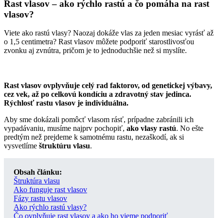
Rast vlasov – ako rýchlo rastú a čo pomáha na rast
vlasov?
Viete ako rastú vlasy? Naozaj dokáže vlas za jeden mesiac vyrásť až
o 1,5 centimetra? Rast vlasov môžete podporiť starostlivosťou
zvonku aj zvnútra, pričom je to jednoduchšie než si myslíte.
Rast vlasov ovplyvňuje celý rad faktorov, od genetickej výbavy,
cez vek, až po celkovú kondíciu a zdravotný stav jedinca.
Rýchlosť rastu vlasov je individuálna.
Aby sme dokázali pomôcť vlasom rásť, prípadne zabránili ich
vypadávaniu, musíme najprv pochopiť,
ako vlasy rastú
. No ešte
predtým než prejdeme k samotnému rastu, nezaškodí, ak si
vysvetlíme
štruktúru vlasu
.
Obsah článku:
Štruktúra vlasu
Ako funguje rast vlasov
Fázy rastu vlasov
Ako rýchlo rastú vlasy?
Čo ovplyňuje rast vlasov a ako ho vieme podporiť