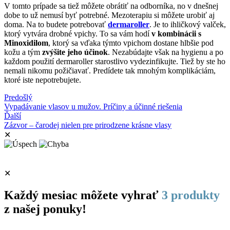
V tomto prípade sa tiež môžete obrátiť na odborníka, no v dnešnej
dobe to už nemusí byť potrebné. Mezoterapiu si môžete urobiť aj
doma. Na to budete potrebovať
dermaroller
. Je to ihličkový valček,
ktorý vytvára drobné vpichy. To sa vám hodí
v kombinácii s
Minoxidilom
, ktorý sa vďaka týmto vpichom dostane hlbšie pod
kožu a tým
zvýšite jeho účinok
. Nezabúdajte však na hygienu a po
každom použití dermaroller starostlivo vydezinfikujte. Tiež by ste ho
nemali nikomu požičiavať. Predídete tak mnohým komplikáciám,
ktoré iste nepotrebujete.
Predošlý
Vypadávanie vlasov u mužov. Príčiny a účinné riešenia
Ďalší
Zázvor – čarodej nielen pre prirodzene krásne vlasy
✕
✕
Každý mesiac môžete vyhrať
3 produkty
z našej ponuky!